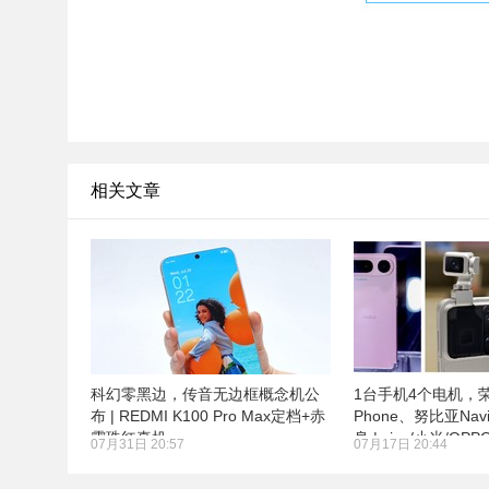
相关文章
科幻零黑边，传音无边框概念机公
1台手机4个电机，荣耀
布 | REDMI K100 Pro Max定档+赤
Phone、努比亚Navi
霞珠红真机
身 | vivo/小米/O
07月31日 20:57
07月17日 20:44
内存机制