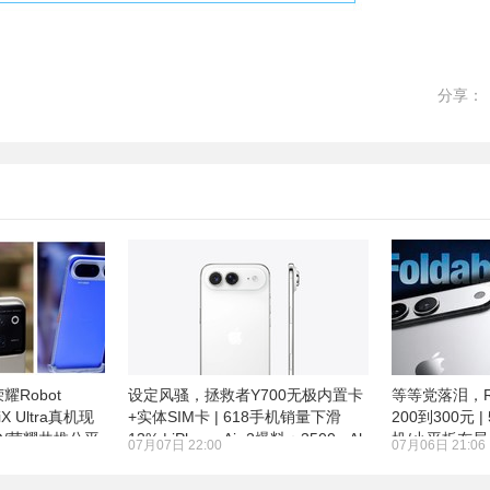
分享：
Robot
设定风骚，拯救者Y700无极内置卡
等等党落泪，R
X Ultra真机现
+实体SIM卡 | 618手机销量下滑
200到300元
PPO/荣耀共推公平
13% | iPhone Air 2爆料：3500mAh
机/小平板布局
07月07日 22:00
07月06日 21:06
电池