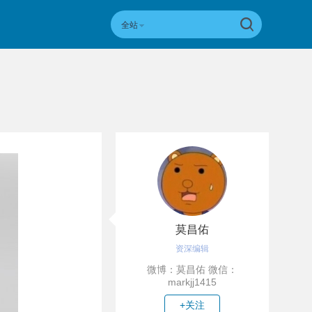
全站
莫昌佑
资深编辑
微博：莫昌佑 微信：
markjj1415
+关注