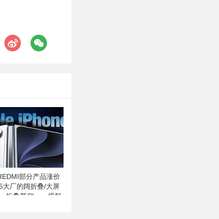
EDMI部分产品涨价
 | 5大厂的阔折叠/大屏
、折叠屏iPhone爆料