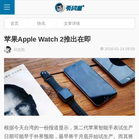
首页
快讯
文章详情
苹果Apple Watch 2推出在即
2016-01-14 09:59
邱忠凯
首
页
快
讯
评
根据今天台湾的一份报道显示，第二代苹果智能手表试生产
测
日期可能早于外界预期，最早将于月底开始试生产。而其将