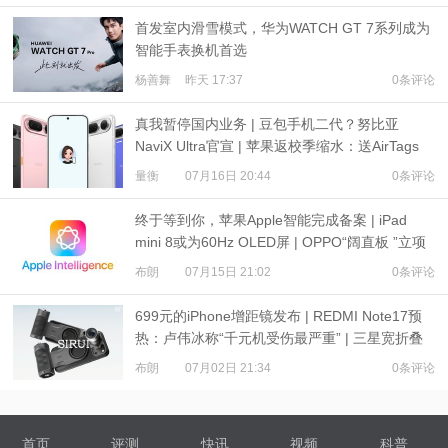
首发室内滑雪模式，华为WATCH GT 7系列成为
智能手表换机首选
杨善舞
昨天 17:37
0条评论
真我暂停国内业务 | 豆包手机二代？努比亚
NaviX Ultra官宣 | 苹果返校季缩水：送AirTags
量衡
07月16日 20:44
0条评论
终于等到你，苹果Apple智能完成备案 | iPad
mini 8或为60Hz OLED屏 | OPPO“阔直板 ”立项
布朗
07月15日 21:02
0条评论
699元的iPhone增距镜发布 | REDMI Note17预
热：卢伟冰称“千元机受伤最严重” | 三星宽折叠
或7月22日发布
布朗
07月02日 21:34
0条评论
首页
评测
快讯
视频
科普