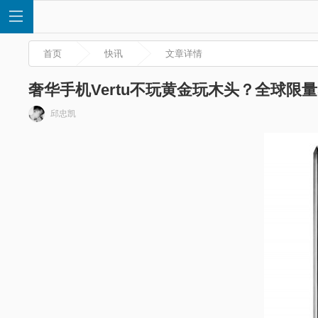
首页
快讯
文章详情
奢华手机Vertu不玩黄金玩木头？全球限量
邱忠凯
首
页
快
讯
评
测