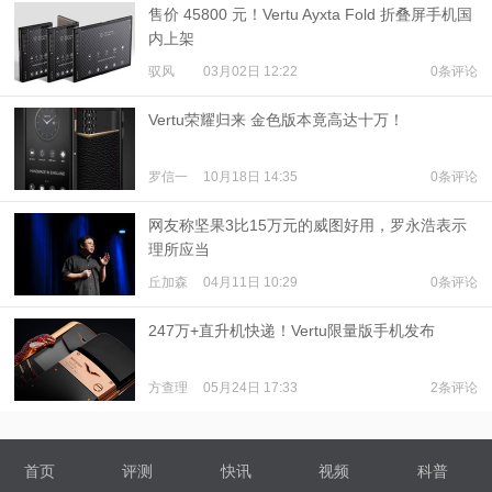
售价 45800 元！Vertu Ayxta Fold 折叠屏手机国
内上架
驭风
03月02日 12:22
0条评论
Vertu荣耀归来 金色版本竟高达十万！
罗信一
10月18日 14:35
0条评论
网友称坚果3比15万元的威图好用，罗永浩表示
理所应当
丘加森
04月11日 10:29
0条评论
247万+直升机快递！Vertu限量版手机发布
方查理
05月24日 17:33
2条评论
首页
评测
快讯
视频
科普