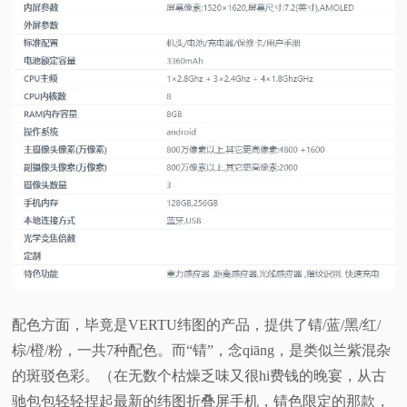
配色方面，毕竟是VERTU纬图的产品，提供了锖/蓝/黑/红/
棕/橙/粉，一共7种配色。而“锖”，念qiāng，是类似兰紫混杂
的斑驳色彩。（在无数个枯燥乏味又很hi费钱的晚宴，从古
驰包包轻轻捏起最新的纬图折叠屏手机，锖色限定的那款，