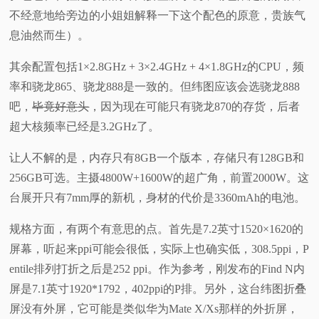
不经意地给旁边的小姐姐解释一下这个配色的原意，贵族气
息油然而生）。
其余配置包括1×2.8GHz + 3×2.4GHz + 4×1.8GHz的CPU，频
率和骁龙865、骁龙888是一致的。但纬图应该会选骁龙888
吧，
毕竟好意头
，因为现在可能只有骁龙870的存货，后者
超大核频率已经是3.2GHz了。
让人不解的是，内存只有8GB一个版本，存储只有128GB和
256GB可选。主摄4800W+1600W的超广角，前置2000W。这
台展开只有7mm厚的新机，身材的代价是3360mAh的电池。
规格方面，有两个有意思的点。首先是7.2英寸1520×1620的
屏幕，听起来ppi可能会很低，实际上也确实低，308.5ppi，P
entile排列打折之后是252 ppi。作为参考，刚发布的Find N内
屏是7.1英寸1920*1792，402ppi的P排。另外，这台纬图折叠
屏没有外屏，它可能是类似华为Mate X/Xs那样的外折屏，