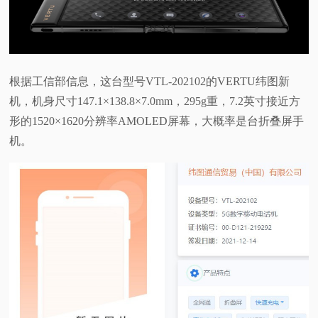
视
频
根据工信部信息，这台型号VTL-202102的VERTU纬图新
科
机，机身尺寸147.1×138.8×7.0mm，295g重，7.2英寸接近方
形的1520×1620分辨率AMOLED屏幕，大概率是台折叠屏手
普
机。
体
验
专
题