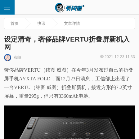
首页
快讯
文章详情
设定清奇，奢侈品牌VERTU折叠屏新机入
网
首
2021-12-23 11:33
布朗
奢侈品牌VERTU（纬图|威图）在今年3月发布过自己的折叠
页
屏手机AYXTA FOLD，而12月23日消息，工信部上出现了
快
一台VERTU（纬图|威图）折叠屏新机，接近方形的7.2英寸
屏幕，重量295g，但只有3360mAh电池。
讯
评
测