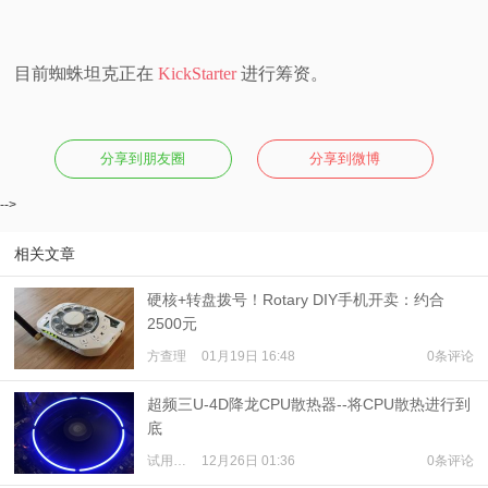
目前蜘蛛坦克正在
KickStarter
进行筹资。
分享到朋友圈
分享到微博
-->
相关文章
硬核+转盘拨号！Rotary DIY手机开卖：约合
2500元
方查理
01月19日 16:48
0条评论
超频三U-4D降龙CPU散热器--将CPU散热进行到
底
试用体验
12月26日 01:36
0条评论