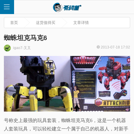
首页
这货值得买
文章详情
蜘蛛坦克马克6
2013-07-18 17:02
igao7-叉叉
首
页
快
讯
评
号称史上最强的玩具套装，蜘蛛坦克马克6，这是一个机器
人套装玩具，可以轻松建立一个属于自己的机器人，对新手
测