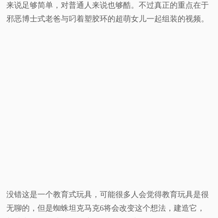
来说足够简单，对普通人来说也够酷。不过真正的重点在于
视
邪恶博士式老爸与叼着塑胶环的超萌女儿一起组装的视频。
频
科
普
体
验
专
题
没错这是一个教育式玩具，可能很多人会觉得教育玩具是很
无聊的，但是蜘蛛坦克马克6将会改变这个想法，建造它，