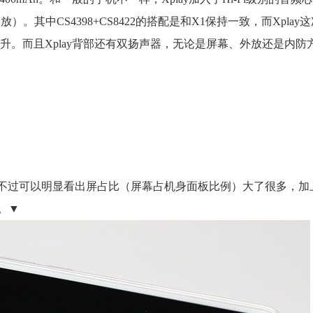
4（运放）。其中CS4398+CS8422的搭配是和X1保持一致，而Xpla
升。而且Xplay背部还有双扬声器，无论是屏幕、外放还是内防方面
相似，不过可以明显看出屏占比（屏幕占机身面板比例）大了很多，加上
。▼