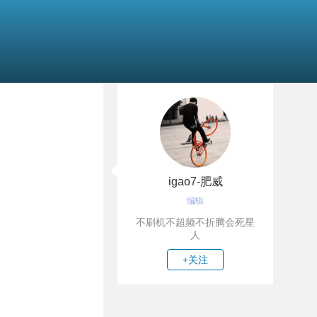
igao7-肥威
编辑
不刷机不超频不折腾会死星
人
+关注