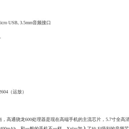
n，Micro USB, 3.5mm音频接口
万。
A2604（运放）
衡，高通骁龙600处理器是现在高端手机的主流芯片，5.7寸全高
00mAh。和一般的手机不一样，Xplay加入了Hi-Fi级别的音频