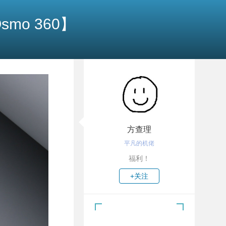
mo 360】
方查理
平凡的机佬
福利！
+关注