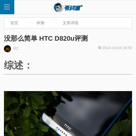
首页
评测
文章详情
没那么简单 HTC D820u评测
2014-10-04 18:50
RC
首
综述：
页
快
讯
评
测