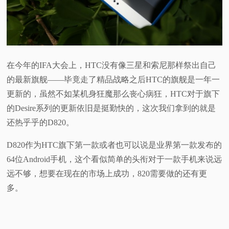
视
频
在今年的IFA大会上，HTC没有像三星和索尼那样祭出自己
科
的最新旗舰——毕竟走了精品战略之后HTC的旗舰是一年一
普
更新的，虽然不如某机身狂魔那么丧心病狂，HTC对于旗下
的Desire系列的更新依旧是挺勤快的，这次我们拿到的就是
体
还热乎乎的D820。
验
D820作为HTC旗下第一款或者也可以说是业界第一款发布的
64位Android手机，这个看似简单的头衔对于一款手机来说远
专
远不够，想要在现在的市场上成功，820需要做的还有更
多。
题