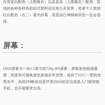
仅有蓝白配色（上图最右）以及蓝灰（上图最左）配色，其
他的各种各样色彩款式暂时还没有公开发售，笔者个人觉得
红白配色（右二）最为好看，若是自己掏钱购买也一定会选
择。
屏幕：
D820屏幕为一块5.5英寸的720p IPS屏幕，屏幕发色饱满通
透，亮度和可视角度也表现非常优秀，保持了HTC一贯的优
秀水平，虽然PPI略低但是毕竟D820的定位就是入门级智能
手机，也不能要求太高。