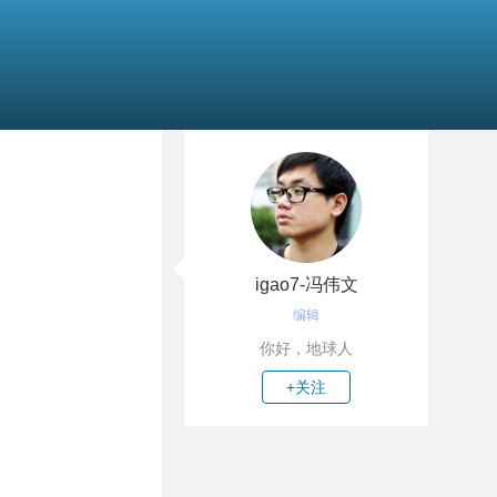
igao7-冯伟文
编辑
你好，地球人
+关注