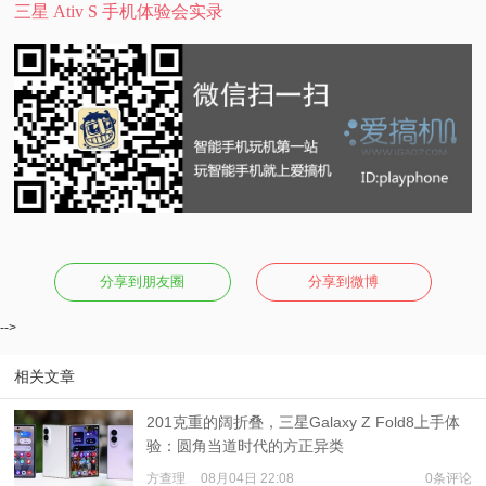
三星 Ativ S 手机体验会实录
分享到朋友圈
分享到微博
-->
相关文章
201克重的阔折叠，三星Galaxy Z Fold8上手体
验：圆角当道时代的方正异类
方查理
08月04日 22:08
0条评论