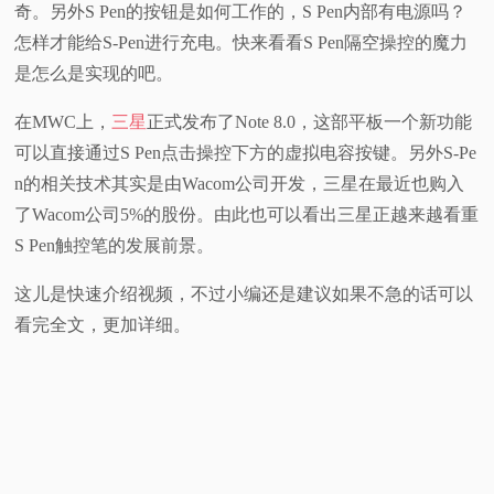
奇。另外S Pen的按钮是如何工作的，S Pen内部有电源吗？
视
怎样才能给S-Pen进行充电。快来看看S Pen隔空操控的魔力
是怎么是实现的吧。
频
在MWC上，
三星
正式发布了Note 8.0，这部平板一个新功能
科
可以直接通过S Pen点击操控下方的虚拟电容按键。另外S-Pe
n的相关技术其实是由Wacom公司开发，三星在最近也购入
普
了Wacom公司5%的股份。由此也可以看出三星正越来越看重
S Pen触控笔的发展前景。
体
这儿是快速介绍视频，不过小编还是建议如果不急的话可以
验
看完全文，更加详细。
专
题