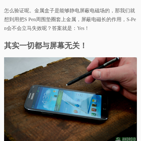
怎么验证呢。金属盒子是能够静电屏蔽电磁场的，那我们就
想到用把S Pen周围垫圈套上金属，屏蔽电磁长的作用，S-Pe
n会不会立马失效呢？答案就是：Yes！
其实一切都与屏幕无关！