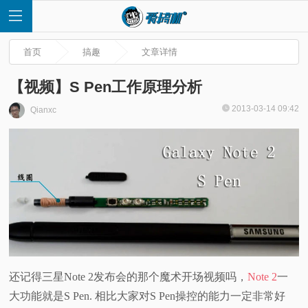
首页
搞趣
文章详情
【视频】S Pen工作原理分析
2013-03-14 09:42
Qianxc
首
页
快
讯
评
还记得三星Note 2发布会的那个魔术开场视频吗，
Note 2
一
大功能就是S Pen. 相比大家对S Pen操控的能力一定非常好
测