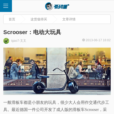
首页
这货值得买
文章详情
Scrooser：电动大玩具
2013-06-17 16:02
igao7-叉叉
首
页
快
讯
评
一般滑板车都是小朋友的玩具，很少大人会用作交通代步工
具。最近德国一件公司开发了成人版的滑板车Scrooser，采
测