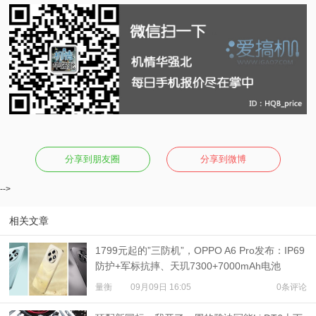
分享到朋友圈
分享到微博
-->
相关文章
1799元起的”三防机”，OPPO A6 Pro发布：IP69
防护+军标抗摔、天玑7300+7000mAh电池
量衡
09月09日 16:05
0条评论