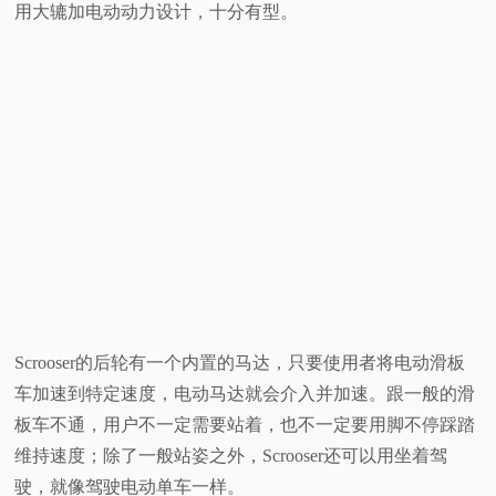
用大辘加电动动力设计，十分有型。
视
频
科
普
体
验
Scrooser的后轮有一个内置的马达，只要使用者将电动滑板
专
车加速到特定速度，电动马达就会介入并加速。跟一般的滑
题
板车不通，用户不一定需要站着，也不一定要用脚不停踩踏
维持速度；除了一般站姿之外，Scrooser还可以用坐着驾
驶，就像驾驶电动单车一样。