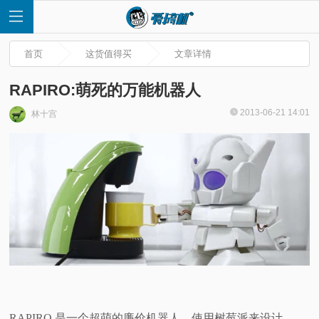
首页
这货值得买
文章详情
RAPIRO:萌死的万能机器人
2013-06-21 14:01
林十宫
首
页
快
讯
评
测
RAPIRO 是一个超萌的廉价机器人，使用树莓派来设计。