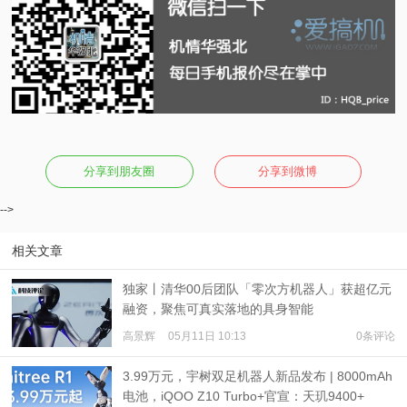
分享到朋友圈
分享到微博
-->
相关文章
独家丨清华00后团队「零次方机器人」获超亿元
融资，聚焦可真实落地的具身智能
高景辉
05月11日 10:13
0条评论
3.99万元，宇树双足机器人新品发布 | 8000mAh
电池，iQOO Z10 Turbo+官宣：天玑9400+