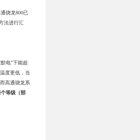
通骁龙800已
方法进行汇
“默电”下能超
作温度更低，当
。而高通骁龙系
er四个等级（部