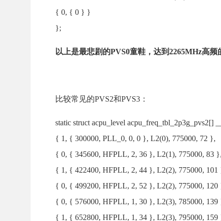
{ 0, { 0 } }
};
以上是最悲剧的PVS0童鞋，达到2265MHz高频
比较常见的PVS2和PVS3：
static struct acpu_level acpu_freq_tbl_2p3g_pvs2[] __
{ 1, { 300000, PLL_0, 0, 0 }, L2(0), 775000, 72 },
{ 0, { 345600, HFPLL, 2, 36 }, L2(1), 775000, 83 }
{ 1, { 422400, HFPLL, 2, 44 }, L2(2), 775000, 101 
{ 0, { 499200, HFPLL, 2, 52 }, L2(2), 775000, 120 
{ 0, { 576000, HFPLL, 1, 30 }, L2(3), 785000, 139 
{ 1, { 652800, HFPLL, 1, 34 }, L2(3), 795000, 159 