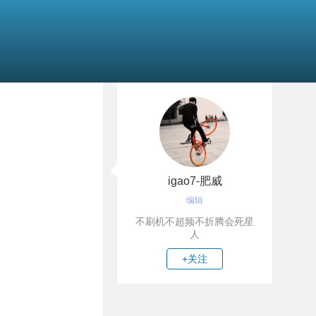
igao7-肥威
编辑
不刷机不超频不折腾会死星
人
+关注