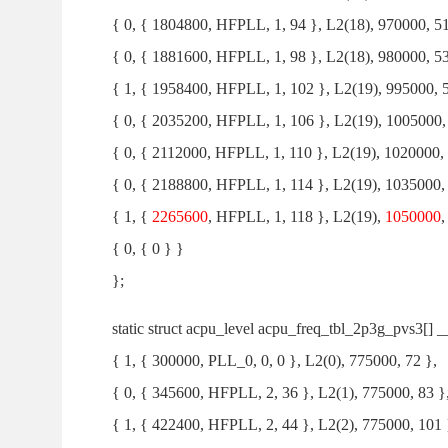
{ 0, { 1804800, HFPLL, 1, 94 }, L2(18), 970000, 51
{ 0, { 1881600, HFPLL, 1, 98 }, L2(18), 980000, 53
{ 1, { 1958400, HFPLL, 1, 102 }, L2(19), 995000, 
{ 0, { 2035200, HFPLL, 1, 106 }, L2(19), 1005000,
{ 0, { 2112000, HFPLL, 1, 110 }, L2(19), 1020000, 
{ 0, { 2188800, HFPLL, 1, 114 }, L2(19), 1035000,
{ 1, {
2265600
, HFPLL, 1, 118 }, L2(19),
1050000
,
{ 0, { 0 } }
};
static struct acpu_level acpu_freq_tbl_2p3g_pvs3[] __
{ 1, { 300000, PLL_0, 0, 0 }, L2(0), 775000, 72 },
{ 0, { 345600, HFPLL, 2, 36 }, L2(1), 775000, 83 }
{ 1, { 422400, HFPLL, 2, 44 }, L2(2), 775000, 101 