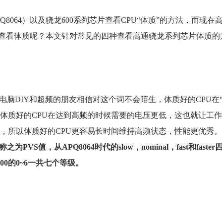
Q8064）以及骁龙600系列芯片查看CPU“体质”的方法，而现在高
何查看体质呢？本文针对常见的四种查看高通骁龙系列芯片体质的
电脑DIY和超频的朋友相信对这个词不会陌生，体质好的CPU在
，体质好的CPU在达到高频的时候需要的电压更低，这也就让工
，所以体质好的CPU更容易长时间维持高频状态，性能更优秀
PVS值，从APQ8064时代的slow，nominal，fast和fast
0的0~6一共七个等级。