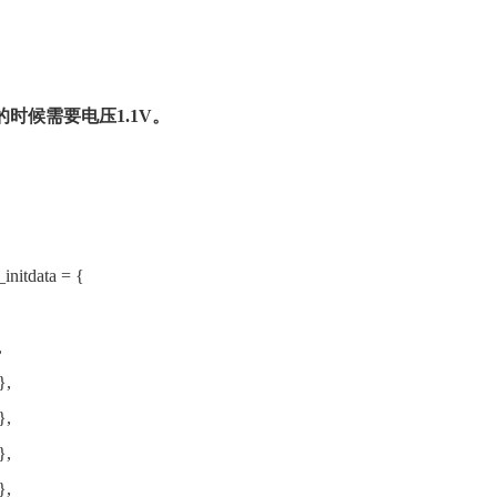
的时候需要电压1.1V。
initdata = {
,
},
},
},
},