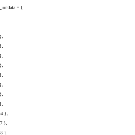
initdata = {
,
},
},
},
},
},
},
},
},
4 },
7 },
8 },