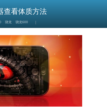
器查看体质方法
0
骁龙
骁龙600