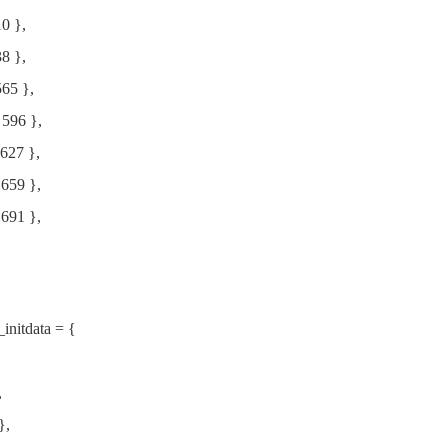
0 },
8 },
565 },
 596 },
627 },
 659 },
 691 },
initdata = {
,
},