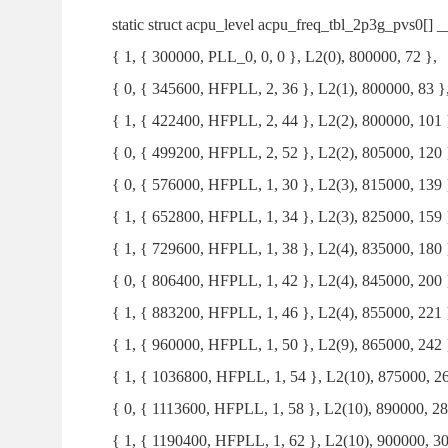
static struct acpu_level acpu_freq_tbl_2p3g_pvs0[] __
{ 1, { 300000, PLL_0, 0, 0 }, L2(0), 800000, 72 },
{ 0, { 345600, HFPLL, 2, 36 }, L2(1), 800000, 83 }
{ 1, { 422400, HFPLL, 2, 44 }, L2(2), 800000, 101 
{ 0, { 499200, HFPLL, 2, 52 }, L2(2), 805000, 120 
{ 0, { 576000, HFPLL, 1, 30 }, L2(3), 815000, 139 
{ 1, { 652800, HFPLL, 1, 34 }, L2(3), 825000, 159 
{ 1, { 729600, HFPLL, 1, 38 }, L2(4), 835000, 180 
{ 0, { 806400, HFPLL, 1, 42 }, L2(4), 845000, 200 
{ 1, { 883200, HFPLL, 1, 46 }, L2(4), 855000, 221 
{ 1, { 960000, HFPLL, 1, 50 }, L2(9), 865000, 242 
{ 1, { 1036800, HFPLL, 1, 54 }, L2(10), 875000, 26
{ 0, { 1113600, HFPLL, 1, 58 }, L2(10), 890000, 28
{ 1, { 1190400, HFPLL, 1, 62 }, L2(10), 900000, 30