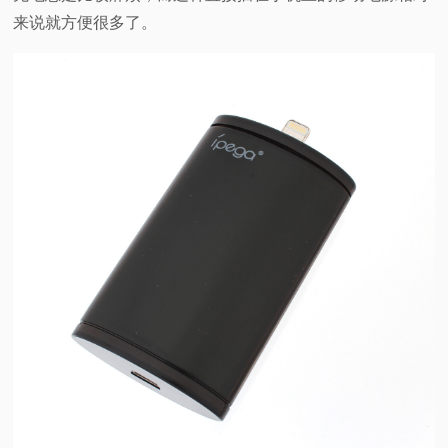
来说就方便很多了。
视
频
科
普
体
验
专
题