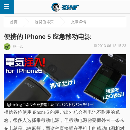
首页
这货值得买
文章详情
便携的 iPhone 5 应急移动电源
2013-06-18 15:23
林十宫
首
页
快
讯
评
相信各位使用 iPhone 5 的用户出外总会有电池不耐用的尴
尬，很多人选择带移动电源，但移动电源需要额外带一条来
测
充电总是比较麻烦，而这种直接插在手机上的移动电源相对