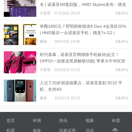
名 | 诺基亚N9复刻版，HMD Skyline发布：骁龙
7s Gen 2
方查理
07月18日 20:20
0条评论
单颗1800元？郭明錤称骁龙8 Gen 4会涨价25%
| HMD最后一台诺基亚手机：骁龙7s G2 |
iPhone 16尺寸出炉
量衡
06月18日 19:56
0条评论
时代落幕，诺基亚官网移除手机板块|起立！
OPPO/一加推送黑屏解锁功能| 苹果大中华区营
收下降13%
方查理
02月02日 22:16
0条评论
人过了20岁就该稳重点，诺基亚复刻 8210 手
机，支持4G
量衡
10月21日 20:25
0条评论
首页
评测
快讯
视频
科普
机观
体验
玩家试用
活动