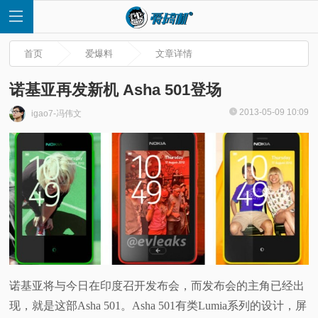
首页
爱爆料
文章详情
诺基亚再发新机 Asha 501登场
2013-05-09 10:09
igao7-冯伟文
首
页
快
讯
评
诺基亚将与今日在印度召开发布会，而发布会的主角已经出
现，就是这部Asha 501。Asha 501有类Lumia系列的设计，屏
测