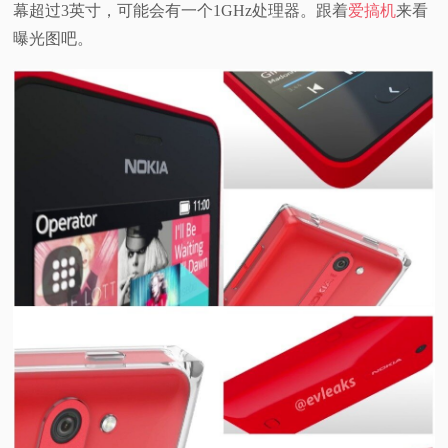
幕超过3英寸，可能会有一个1GHz处理器。跟着
爱搞机
来看
视
曝光图吧。
频
科
普
体
验
专
题