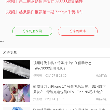
【视频】第二期越狱插件推荐 AUXO后台插件
【视频】越狱插件推荐第一期 Zephyr 手势插件
分享到朋友圈
分享到微博
-->
相关文章
视频时代来临！传媒行业如何借助致态
TiPro9000实现飞跃？
杨善舞
03月07日 18:30
0条评论
薄成菜刀，iPhone 17 Air新视频出炉、SE 4或下
周发布 | 旁路充电也能OTA | Find N5规格出炉
方查理
02月14日 18:16
0条评论
联发科天玑9400发布：291亿晶体管+X925超大