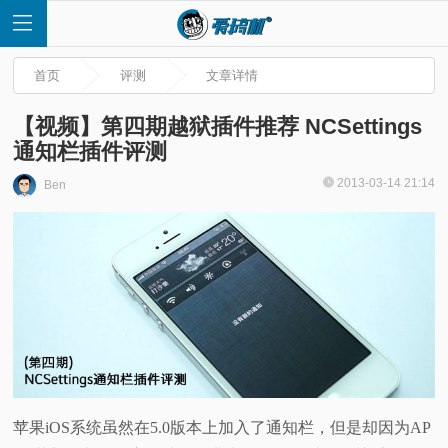
首页
评测
文章详情
【视频】第四期越狱插件推荐 NCSettings
通知栏插件评测
首
2013-03-14 21:14
Ben
页
快
讯
评
苹果iOS系统虽然在5.0版本上加入了通知栏，但是却因为AP
测