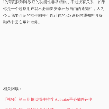
I的苛刻限制导致它的功能性非常糟糕，不过没有关系，如果
视
你是一个越狱用户就不必垂涎安卓开放自由的通知栏，因为
今天我要介绍的插件同样可以让你的iOS设备的通知栏具备
频
那些非常实用的功能。
科
普
体
验
专
相关阅读：
题
【视频】第三期越狱插件推荐 Activator手势插件评测