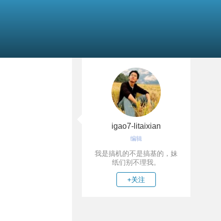
igao7-litaixian
编辑
我是搞机的不是搞基的，妹
纸们别不理我。
+关注