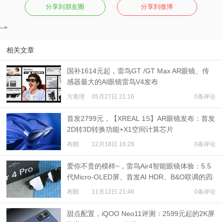
分享到朋友圈
分享到微博
-->
相关文章
国补1614元起，雷鸟GT /GT Max AR眼镜、传
感器最大的AI眼镜雷鸟V4发布
方查理
05月27日 21:16
0条评论
首发2799元，【XREAL 1S】AR眼镜发布：首发
2D转3D转换功能+X1空间计算芯片
布朗
12月18日 16:28
0条评论
爱你不贵的模样~，雷鸟Air4智能眼镜体验：5.5
代Micro-OLED屏、首发AI HDR、B&O联调的四
扬声器
布朗
11月12日 21:46
0条评论
甜点配置，iQOO Neo11评测：2599元起的2K屏