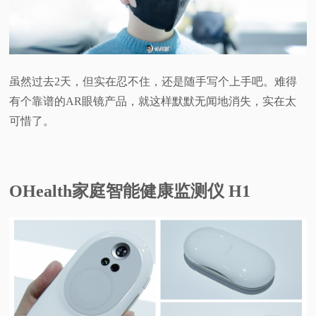
视
频
虽然过去2天，但实在忍不住，还是随手写个上手吧。难得
科
有个靠谱的AR眼镜产品，就这样默默无闻地消失，实在太
可惜了。
普
体
OHealth家庭智能健康监测仪 H1
验
专
题