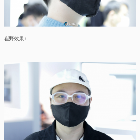
崔野效果↑