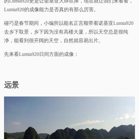
的Lumia920更是让诺基亚大肆吹捧，现在就让我们来看看，
Lumia920的成像能力是否真的有那么厉害。
视
碰巧是春节期间，小编所以能名正言顺带着诺基亚Lumia920
频
去乡下取景，乡下因为没有高楼大厦，所以天空总是很纯
净，能看到很开阔的天空，自然就容易出片。
科
先来看Lumia920日间方面的成像：
普
体
远景
验
专
题