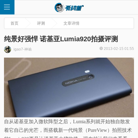
首页
评测
文章详情
纯景好强悍 诺基亚Lumia920拍摄评测
2013-02-15 01:55
igao7-神谕
首
页
快
讯
评
自从诺基亚加入微软阵型之后，Lumia系列就开始独自散发
着它自己的光芒，而搭载新一代纯景（PureView）拍照技术
测