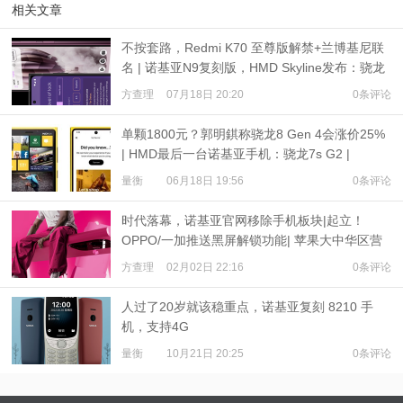
相关文章
不按套路，Redmi K70 至尊版解禁+兰博基尼联
名 | 诺基亚N9复刻版，HMD Skyline发布：骁龙
7s Gen 2
方查理
07月18日 20:20
0条评论
单颗1800元？郭明錤称骁龙8 Gen 4会涨价25%
| HMD最后一台诺基亚手机：骁龙7s G2 |
iPhone 16尺寸出炉
量衡
06月18日 19:56
0条评论
时代落幕，诺基亚官网移除手机板块|起立！
OPPO/一加推送黑屏解锁功能| 苹果大中华区营
收下降13%
方查理
02月02日 22:16
0条评论
人过了20岁就该稳重点，诺基亚复刻 8210 手
机，支持4G
量衡
10月21日 20:25
0条评论