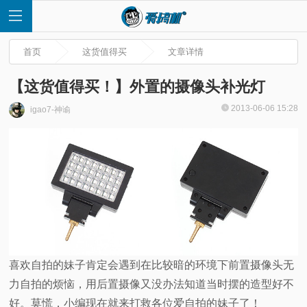
首页
这货值得买
文章详情
【这货值得买！】外置的摄像头补光灯
2013-06-06 15:28
igao7-神谕
首
页
快
讯
评
喜欢自拍的妹子肯定会遇到在比较暗的环境下前置摄像头无
力自拍的烦恼，用后置摄像又没办法知道当时摆的造型好不
测
好。莫慌，小编现在就来打救各位爱自拍的妹子了！