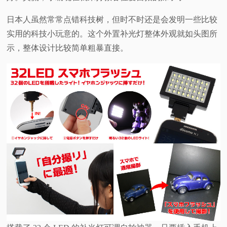
视
日本人虽然常常点错科技树，但时不时还是会发明一些比较
实用的科技小玩意的。这个外置补光灯整体外观就如头图所
频
示，整体设计比较简单粗暴直接。
科
普
体
验
专
题