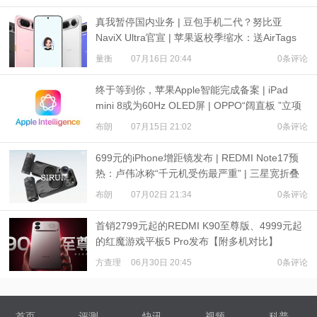
真我暂停国内业务 | 豆包手机二代？努比亚
NaviX Ultra官宣 | 苹果返校季缩水：送AirTags
量衡
07月16日 20:44
0条评论
终于等到你，苹果Apple智能完成备案 | iPad
mini 8或为60Hz OLED屏 | OPPO“阔直板 ”立项
布朗
07月15日 21:02
0条评论
699元的iPhone增距镜发布 | REDMI Note17预
热：卢伟冰称“千元机受伤最严重” | 三星宽折叠
或7月22日发布
布朗
07月02日 21:34
0条评论
首销2799元起的REDMI K90至尊版、4999元起
的红魔游戏平板5 Pro发布【附多机对比】
方查理
06月30日 20:45
0条评论
首页
评测
快讯
视频
科普