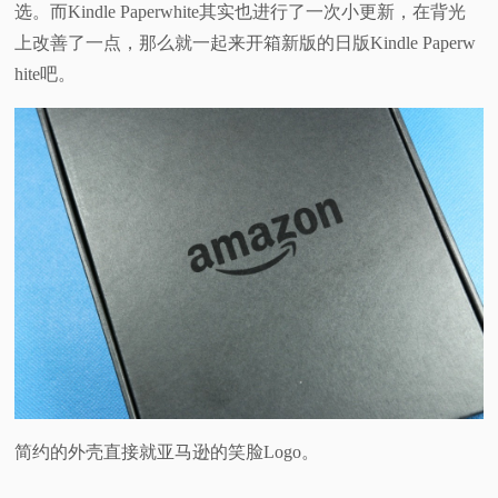
选。而Kindle Paperwhite其实也进行了一次小更新，在背光
视
上改善了一点，那么就一起来开箱新版的日版Kindle Paperw
hite吧。
频
科
普
体
验
专
题
简约的外壳直接就亚马逊的笑脸Logo。