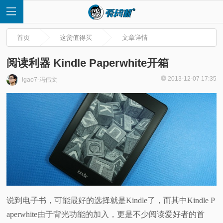
首页
这货值得买
文章详情
阅读利器 Kindle Paperwhite开箱
2013-12-07 17:35
igao7-冯伟文
首
页
快
讯
评
说到电子书，可能最好的选择就是Kindle了，而其中Kindle P
aperwhite由于背光功能的加入，更是不少阅读爱好者的首
测