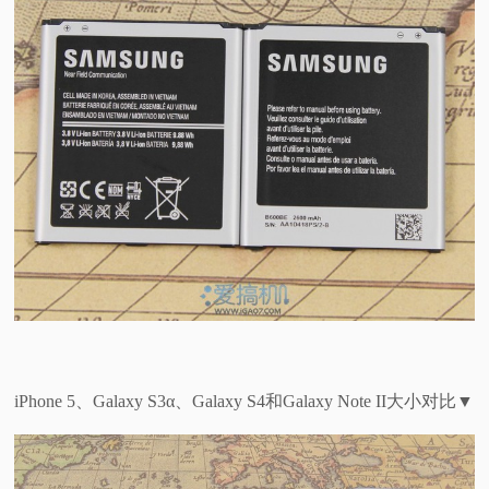
iPhone 5、Galaxy S3α、Galaxy S4和Galaxy Note II大小对比▼