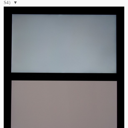
S4）
▼