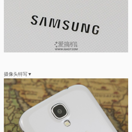
摄像头特写▼