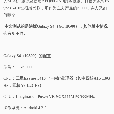
的“4+4核”版以及使用APQ8064AB的四核版。相信大家对Ex
ynos 5410也很感兴趣，那作为主力产品的I9500，实力又如
视
何呢？
频
本文测试的是港版Galaxy S4（GT-I9500），其他版本情况
会有所不同。
科
普
Galaxy S4（I9500）的配置：
体
型号：GT-I9500
验
CPU：
三星Exynos 5410 “4+4核”处理器（其中四核A15 1.6G
专
Hz，四核A7 1.2GHz）
GPU：
Imagination PowerVR SGX544MP3 533MHz
题
操作系统：Android 4.2.2