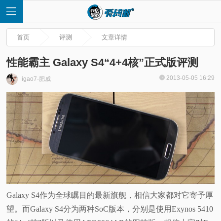
首页
评测
文章详情
性能霸主 Galaxy S4“4+4核”正式版评测
2013-05-05 16:29
igao7-肥威
首
页
快
讯
评
Galaxy S4作为全球瞩目的最新旗舰，相信大家都对它寄予厚
望。而Galaxy S4分为两种SoC版本，分别是使用Exynos 5410
测