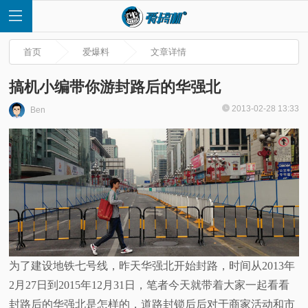
首页
爱爆料
文章详情
搞机小编带你游封路后的华强北
2013-02-28 13:33
Ben
首
页
快
讯
评
为了建设地铁七号线，昨天华强北开始封路，时间从2013年
2月27日到2015年12月31日，笔者今天就带着大家一起看看
测
封路后的华强北是怎样的，道路封锁后后对于商家活动和市