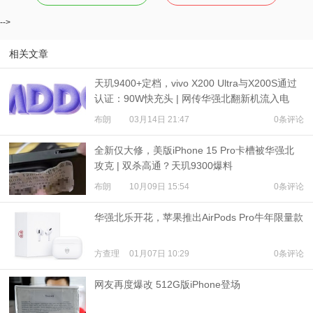
-->
相关文章
天玑9400+定档，vivo X200 Ultra与X200S通过
认证：90W快充头 | 网传华强北翻新机流入电
商“百亿补贴”
布朗
03月14日 21:47
0条评论
全新仅大修，美版iPhone 15 Pro卡槽被华强北
攻克 | 双杀高通？天玑9300爆料
布朗
10月09日 15:54
0条评论
华强北乐开花，苹果推出AirPods Pro牛年限量款
方查理
01月07日 10:29
0条评论
网友再度爆改 512G版iPhone登场