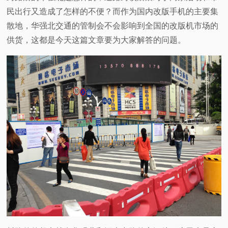
民出行又造成了怎样的不便？而作为国内改版手机的主要集
视
散地，华强北交通的管制会不会影响到全国的改版机市场的
供货，这都是今天这篇文章要为大家解答的问题。
频
科
普
体
验
专
题