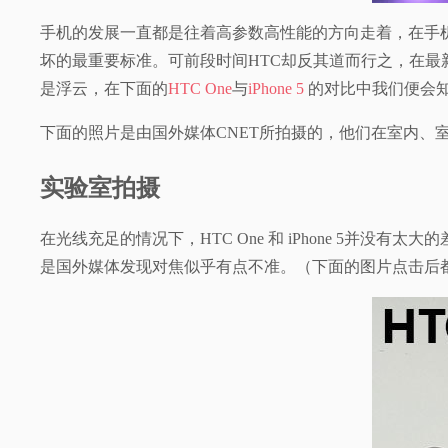
视
手机的发展一直都是往着高参数高性能的方向走着，在手机
坏的最重要标准。可前段时间HTC却反其道而行之，在最新
频
是浮云，在下面的
HTC One
与
iPhone 5
的对比中我们便会
科
下面的照片是由国外媒体CNET所拍摄的，他们在室内、室外、
普
实验室拍摄
体
在光线充足的情况下，HTC One 和 iPhone 5并没有
是国外媒体发现对焦似乎有点不准。（下面的图片点击后
验
专
题