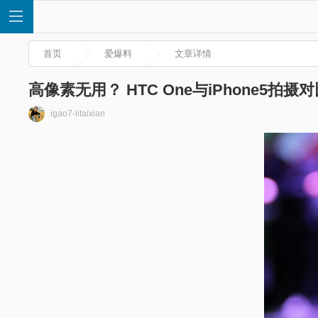
首页
爱爆料
文章详情
高像素无用？ HTC One与iPhone5拍摄
igao7-litaixian
首
页
快
讯
评
测