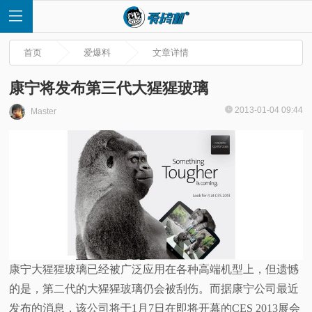
首页
爱爆料
文章详情
康宁将发布第三代大猩猩玻璃
2013-01-04 09:44
Master
首
页
快
讯
评
康宁大猩猩玻璃已经被广泛应用在各种高端机型上，但遗憾
的是，第二代的大猩猩玻璃仍会被刮伤。而据康宁公司最近
测
发布的消息，该公司将于1月7日在即将开幕的CES 2013展会