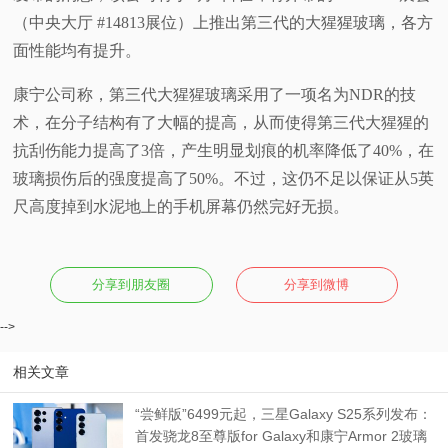
（中央大厅 #14813展位）上推出第三代的大猩猩玻璃，各方
视
面性能均有提升。
频
康宁公司称，第三代大猩猩玻璃采用了一项名为NDR的技
术，在分子结构有了大幅的提高，从而使得第三代大猩猩的
科
抗刮伤能力提高了3倍，产生明显划痕的机率降低了40%，在
玻璃损伤后的强度提高了50%。不过，这仍不足以保证从5英
普
尺高度掉到水泥地上的手机屏幕仍然完好无损。
体
验
分享到朋友圈
分享到微博
-->
专
相关文章
题
“尝鲜版”6499元起，三星Galaxy S25系列发布：
首发骁龙8至尊版for Galaxy和康宁Armor 2玻璃