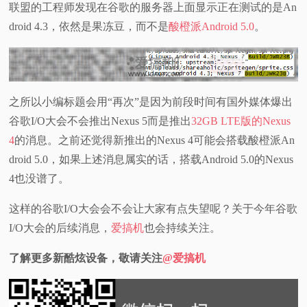
联盟的工程师发现在谷歌的服务器上面显示正在测试的是An
视
droid 4.3，依然是果冻豆，而不是
酸橙派Android 5.0
。
频
科
之所以小编标题会用“再次”是因为前段时间有国外媒体爆出
谷歌I/O大会不会推出Nexus 5而是推出
32GB LTE版的Nexus
普
4
的消息。之前还觉得新推出的Nexus 4可能会搭载酸橙派An
体
droid 5.0，如果上述消息属实的话，搭载Android 5.0的Nexus
4也没谱了。
验
这样的谷歌I/O大会会不会让大家有点失望呢？关于今年谷歌
专
I/O大会的后续消息，
爱搞机
也会持续关注。
了解更多新酷炫设备，敬请关注
@爱搞机
题