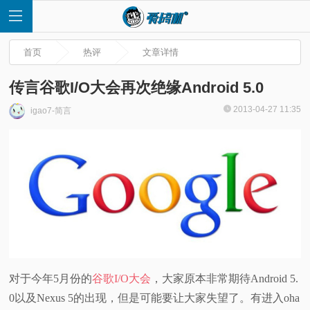
首页
热评
文章详情
传言谷歌I/O大会再次绝缘Android 5.0
2013-04-27 11:35
igao7-简言
首
页
快
讯
评
对于今年5月份的
谷歌I/O大会
，大家原本非常期待Android 5.
0以及Nexus 5的出现，但是可能要让大家失望了。有进入oha
测