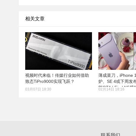
相关文章
视频时代来临！传媒行业如何借助
薄成菜刀，iPhone 
致态TiPro9000实现飞跃？
炉、SE 4或下周发布
能OTA | Find N5
03月07日 18:30
02月14日 18:16
联系我们