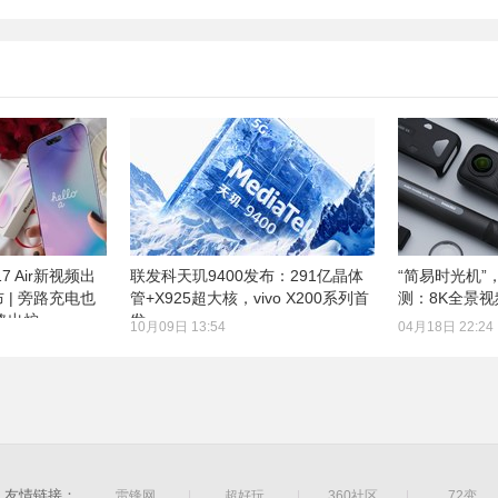
17 Air新视频出
联发科天玑9400发布：291亿晶体
“简易时光机”，影
 | 旁路充电也
管+X925超大核，vivo X200系列首
测：8K全景视
规格出炉
发
10月09日 13:54
04月18日 22:24
友情链接：
雷锋网
|
超好玩
|
360社区
|
72变