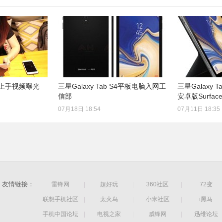
 S4上手视频曝光
三星Galaxy Tab S4平板电脑入网工
三星Galaxy 
信部
安卓版Surfac
07月18日 18:54
07月11日 18:35
友情链接：
雷锋网
|
超好玩
|
360社区
|
72变
联想手机社区
|
太火鸟
|
小米社区
|
i黑马
手机中国论坛
|
电视之家
|
威锋网
|
迅维论坛