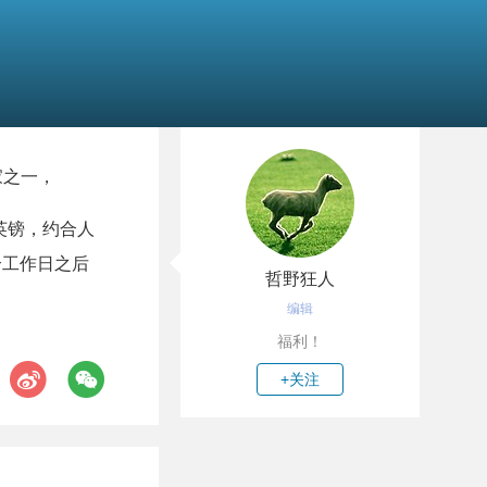
家之一，
95英镑，约合人
3个工作日之后
哲野狂人
编辑
福利！
+关注