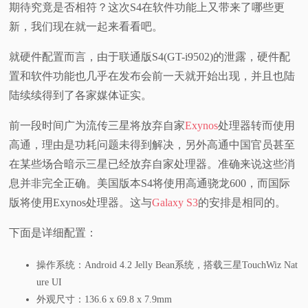
期待究竟是否相符？这次S4在软件功能上又带来了哪些更
视
新，我们现在就一起来看看吧。
就硬件配置而言，由于联通版S4(GT-i9502)的泄露，硬件配
频
置和软件功能也几乎在发布会前一天就开始出现，并且也陆
科
陆续续得到了各家媒体证实。
前一段时间广为流传三星将放弃自家
Exynos
处理器转而使用
普
高通，理由是功耗问题未得到解决，另外高通中国官员甚至
体
在某些场合暗示三星已经放弃自家处理器。准确来说这些消
息并非完全正确。美国版本S4将使用高通骁龙600，而国际
验
版将使用Exynos处理器。这与
Galaxy S3
的安排是相同的。
专
下面是详细配置：
题
操作系统：Android 4.2 Jelly Bean系统，搭载三星TouchWiz Nat
ure UI
外观尺寸：136.6 x 69.8 x 7.9mm