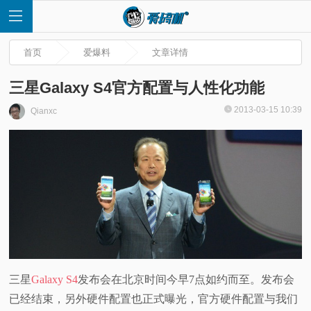
首页
爱爆料
文章详情
三星Galaxy S4官方配置与人性化功能
2013-03-15 10:39
Qianxc
首
页
快
讯
评
三星
Galaxy S4
发布会在北京时间今早7点如约而至。发布会
已经结束，另外硬件配置也正式曝光，官方硬件配置与我们
测