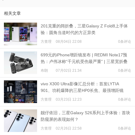
相关文章
201克重的阔折叠，三星Galaxy Z Fold8上手体
验：圆角当道时代的方正异类
方查理
08月04日 22:08
0条评论
699元的iPhone增距镜发布 | REDMI Note17预
热：卢伟冰称“千元机受伤最严重” | 三星宽折叠
或7月22日发布
布朗
07月02日 21:34
0条评论
vivo X300 Ultra影像汇总分析：首发LYTIA
901、功耗爆降的三星HP0长焦、最强增距镜
方查理
03月23日 12:23
0条评论
靓仔依旧，三星Galaxy S26系列上手体验：首块
防窥屏的表现如何？
方查理
02月26日 22:58
0条评论