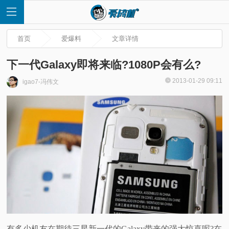
首页
爱爆料
文章详情
下一代Galaxy即将来临?1080P会有么?
2013-01-29 09:11
igao7-冯伟文
首
页
快
讯
评
测
有多少机友在期待三星新一代的Galaxy带来的强大惊喜呢?在