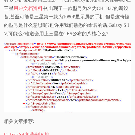
三星
用户文档资料
中,出现了一款型号为名为CH-I337的新设
视
备,甚至可能是三星第一款为1080P显示屏的手机.但是这奇怪
频
的型号是什么意思呢?也许用我们熟悉的命名的话,Galaxy S I
V,可能么?难道会用上三星在CES公布的八核心么?
科
普
体
验
专
题
相关文章推荐:
Galaxy S4 将告别Ｐ排