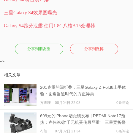
三星Galaxy S4效果图曝光
Galaxy S4跑分泄露 使用1.8G八核A15处理器
分享到朋友圈
分享到微博
-->
相关文章
201克重的阔折叠，三星Galaxy Z Fold8上手体
验：圆角当道时代的方正异类
方查理
08月04日 22:08
0条评论
699元的iPhone增距镜发布 | REDMI Note17预
热：卢伟冰称“千元机受伤最严重” | 三星宽折叠
或7月22日发布
布朗
07月02日 21:34
0条评论