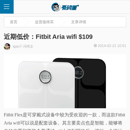
首页
这货值得买
文章详情
近期低价：Fitbit Aria wifi $109
2014-02-21 10:51
igao7-冯伟文
首
页
快
讯
评
Fitbit Flex是可穿戴式设备中较为受欢迎的一款，而这款Fitbit
Aria wifi可以说是配套设备。其主要卖点也是智能，能够将
测