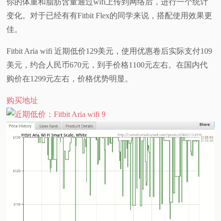
你的体重和脂肪含量通过wifi上传到网络后，进行一个统计
变化。对于已经有有Fitbit Flex的同学来说，搭配使用效果更
视
佳。
频
Fitbit Aria wifi 近期低价129美元，使用优惠卷后实际支付109
美元，约合人民币670元，到手价格1100元左右。在国内代
科
购价在1299元左右，价格优势明显。
普
购买地址
体
验
专
题