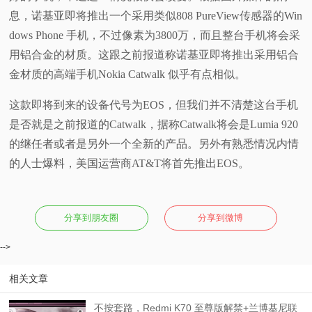
息，诺基亚即将推出一个采用类似808 PureView传感器的Win
视
dows Phone 手机，不过像素为3800万，而且整台手机将会采
用铝合金的材质。这跟之前报道称诺基亚即将推出采用铝合
频
金材质的高端手机Nokia Catwalk 似乎有点相似。
科
这款即将到来的设备代号为EOS，但我们并不清楚这台手机
是否就是之前报道的Catwalk，据称Catwalk将会是Lumia 920
普
的继任者或者是另外一个全新的产品。另外有熟悉情况内情
体
的人士爆料，美国运营商AT&T将首先推出EOS。
验
分享到朋友圈
分享到微博
专
-->
题
相关文章
不按套路，Redmi K70 至尊版解禁+兰博基尼联