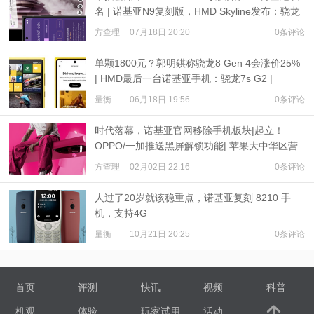
名 | 诺基亚N9复刻版，HMD Skyline发布：骁龙
7s Gen 2
方查理
07月18日 20:20
0条评论
单颗1800元？郭明錤称骁龙8 Gen 4会涨价25%
| HMD最后一台诺基亚手机：骁龙7s G2 |
iPhone 16尺寸出炉
量衡
06月18日 19:56
0条评论
时代落幕，诺基亚官网移除手机板块|起立！
OPPO/一加推送黑屏解锁功能| 苹果大中华区营
收下降13%
方查理
02月02日 22:16
0条评论
人过了20岁就该稳重点，诺基亚复刻 8210 手
机，支持4G
量衡
10月21日 20:25
0条评论
首页
评测
快讯
视频
科普
机观
体验
玩家试用
活动