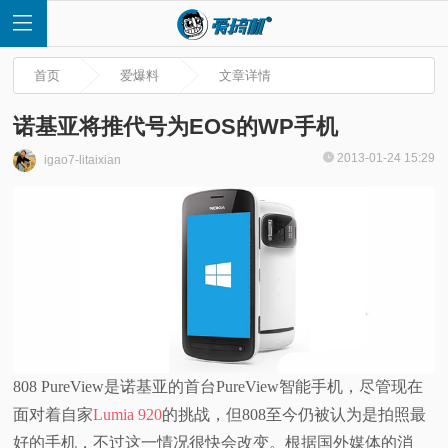
首页
爱爆料
文章详情
诺基亚将推代号为EOS的WP手机
2013-01-24 15:29
igao7-litaixian
首
页
快
讯
评
808 PureView是诺基亚的首台PureView智能手机，尽管现在
面对着自家
Lumia 920
的挑战，但808至今仍被认为是拍照最
测
好的手机，不过这一情况很快会改变。根据国外媒体的消