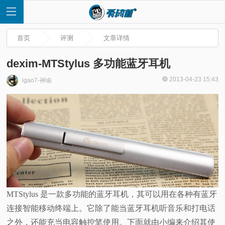
首页
评测
文章详情
dexim-MTStylus 多功能蓝牙耳机
2013-04-23 15:43
igao7-神谕
首
页
快
讯
评
MTStylus 是一款多功能的蓝牙耳机，其可以用在各种有蓝牙
连接智能移动终端上。它除了能当蓝牙耳机听音乐和打电话
测
之外，还能充当电容触控笔使用。下面就由小编来介绍其使