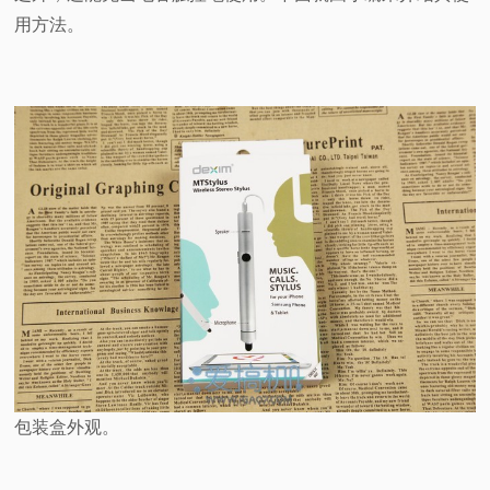
用方法。
视
频
科
普
体
验
专
题
包装盒外观。