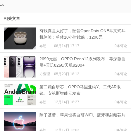
-->
相关文章
有钱真是太好了，韶音OpenDots ONE耳夹式耳
机体验：单体10小时续航，1298元
布朗
08月14日 17:17
0条评论
2699元起，OPPO Reno12系列发布：等深微曲
屏+天玑8250/天玑9200+
方查理
05月23日 18:12
0条评论
第二颗自研芯，OPPO马里亚纳Y、二代AR眼
镜、安第斯智能云发布
布朗
12月14日 18:27
0条评论
除了基带，苹果也将自研WiFi、蓝牙和射频芯片
布朗
12月17日 12:03
0条评论