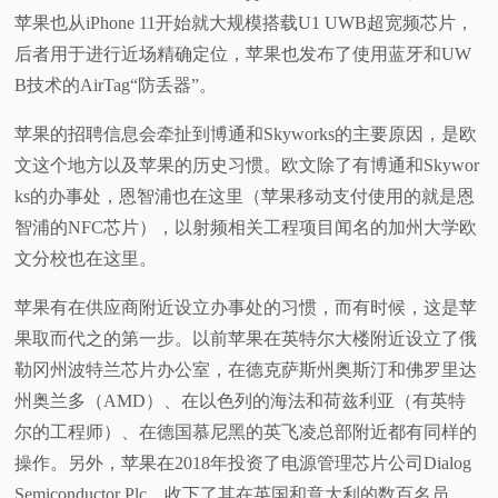
苹果也从iPhone 11开始就大规模搭载U1 UWB超宽频芯片，
后者用于进行近场精确定位，苹果也发布了使用蓝牙和UW
B技术的AirTag“防丢器”。
苹果的招聘信息会牵扯到博通和Skyworks的主要原因，是欧
文这个地方以及苹果的历史习惯。欧文除了有博通和Skywor
ks的办事处，恩智浦也在这里（苹果移动支付使用的就是恩
智浦的NFC芯片），以射频相关工程项目闻名的加州大学欧
文分校也在这里。
苹果有在供应商附近设立办事处的习惯，而有时候，这是苹
果取而代之的第一步。以前苹果在英特尔大楼附近设立了俄
勒冈州波特兰芯片办公室，在德克萨斯州奥斯汀和佛罗里达
州奥兰多（AMD）、在以色列的海法和荷兹利亚（有英特
尔的工程师）、在德国慕尼黑的英飞凌总部附近都有同样的
操作。另外，苹果在2018年投资了电源管理芯片公司Dialog
Semiconductor Plc，收下了其在英国和意大利的数百名员