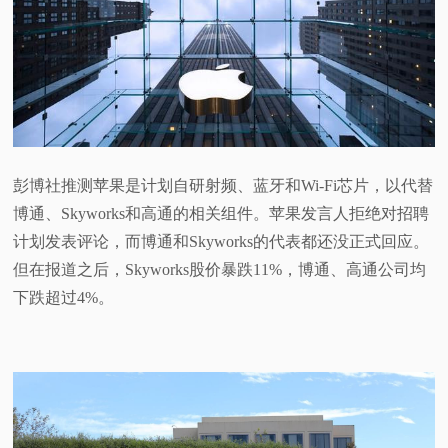
视
频
科
普
彭博社推测苹果是计划自研射频、蓝牙和Wi-Fi芯片，以代替
博通、Skyworks和高通的相关组件。苹果发言人拒绝对招聘
体
计划发表评论，而博通和Skyworks的代表都还没正式回应。
但在报道之后，Skyworks股价暴跌11%，博通、高通公司均
验
下跌超过4%。
专
题