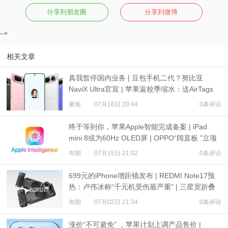
分享到朋友圈
分享到微博
-->
相关文章
真我暂停国内业务 | 豆包手机二代？努比亚
NaviX Ultra官宣 | 苹果返校季缩水：送AirTags
量衡
07月16日 20:44
0条评论
终于等到你，苹果Apple智能完成备案 | iPad
mini 8或为60Hz OLED屏 | OPPO“阔直板 ”立项
布朗
07月15日 21:02
0条评论
699元的iPhone增距镜发布 | REDMI Note17预
热：卢伟冰称“千元机受伤最严重” | 三星宽折叠
或7月22日发布
布朗
07月02日 21:34
0条评论
涨价“不可避免” ，苹果计划上调产品售价 |