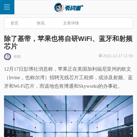
首页
快讯
文章详情
除了基带，苹果也将自研WiFi、蓝牙和射频
芯片
首
2021-12-17 11:59
布朗
12月17日彭博社消息称，苹果正在美国加利福尼亚州的欧文
页
（Irvine，也称尔湾）招聘无线芯片工程师，或涉及射频、蓝
快
牙和Wi-Fi芯片，而该地也有博通和Skyworks的办事处。
讯
评
测