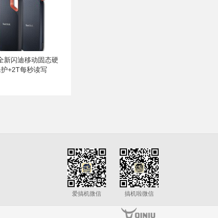
全新闪迪移动固态硬
护+2T每秒读写
爱搞机微信
搞机啦微信