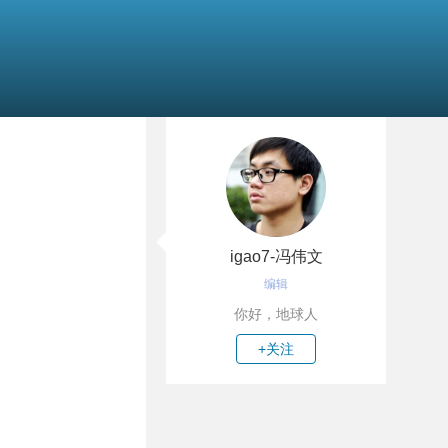
igao7-冯伟文
编辑
你好，地球人
+关注