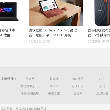
刚发布轻薄本：
微软推出 Surface Pro 7+：处理
西部数据发布
SD槽位
器、续航升级，SSD 可更换
盘：2米跌落保
01月12日 10:52
10月20日 18:50
友情链接：
雷锋网
|
超好玩
|
360社区
|
72变
联想手机社区
|
太火鸟
|
小米社区
|
i黑马
手机中国论坛
|
电视之家
|
威锋网
|
迅维论坛
公司 版权所有
粤ICP备11095991号-5