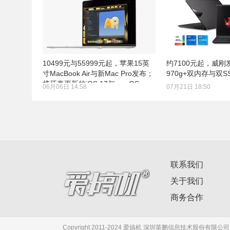
10499元与55999元起，苹果15英
约7100元起，威
寸MacBook Air与新Mac Pro发布；
970g+双内存与双S
挤牙膏更新的iOS 17与macOS
06月06日 14:58
07月21日 18:50
联系我们
关于我们
商务合作
Copyright 2011-2024 爱搞机 深圳英鹏信息技术股份有限