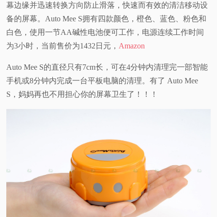
幕边缘并迅速转换方向防止滑落，快速而有效的清洁移动设
视
备的屏幕。Auto Mee S拥有四款颜色，橙色、蓝色、粉色和
白色，使用一节AA碱性电池便可工作，电源连续工作时间
频
为3小时，当前售价为1432日元，
Amazon
科
Auto Mee S的直径只有7cm长，可在4分钟内清理完一部智能
手机或8分钟内完成一台平板电脑的清理。有了 Auto Mee
普
S，妈妈再也不用担心你的屏幕卫生了！！！
体
验
专
题