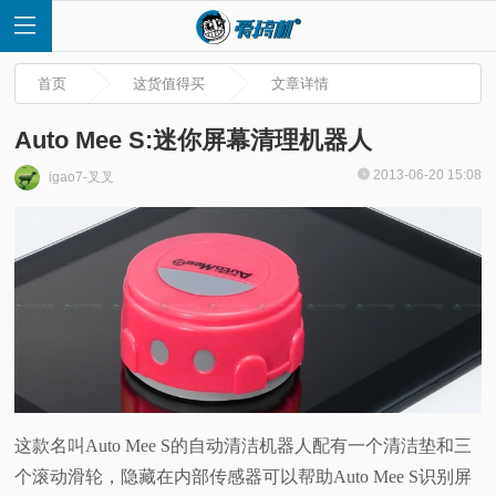
首页
这货值得买
文章详情
Auto Mee S:迷你屏幕清理机器人
2013-06-20 15:08
igao7-叉叉
首
页
快
讯
评
这款名叫Auto Mee S的自动清洁机器人配有一个清洁垫和三
个滚动滑轮，隐藏在内部传感器可以帮助Auto Mee S识别屏
测