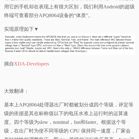
用它的手机却在表现上有很大区别，我们利用Android的超级
视
终端可查看部分APQ8064设备的“体质”。
频
实现原理如下▼
科
普
摘自
XDA-Developers
体
验
大致翻译：
专
基本上APQ8064处理器出厂时都被划分成四个等级，评定等
级的依据是其在标称值以下的电压水准上运行时的运算速
题
度。四个等级为slow，nominal，fast和faster。根据这个等
级，在出厂时为使不同等级的 CPU 保持同一速度，厂家会