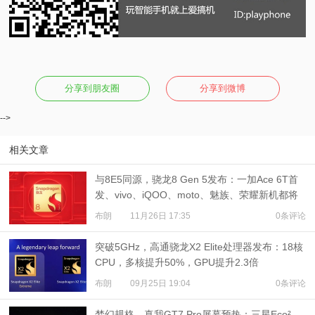
分享到朋友圈
分享到微博
-->
相关文章
与8E5同源，骁龙8 Gen 5发布：一加Ace 6T首
发、vivo、iQOO、moto、魅族、荣耀新机都将
搭载
布朗
11月26日 17:35
0条评论
突破5GHz，高通骁龙X2 Elite处理器发布：18核
CPU，多核提升50%，GPU提升2.3倍
布朗
09月25日 19:04
0条评论
梦幻规格，真我GT7 Pro屏幕预热：三星Eco²