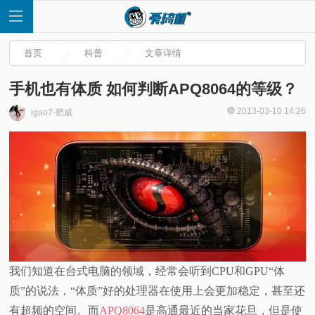
首页
科普
文章详情
手机也有体质 如何判断APQ8064的等级？
2013-03-10 14:26
igao7-肥威
首
页
快
讯
评
我们知道在台式电脑的领域，经常会听到CPU和GPU“体
质”的说法，“体质”好的处理器在使用上会更加稳定，甚至还
测
有超频的空间。而
APQ8064
是高通最近的当家花旦，但是使