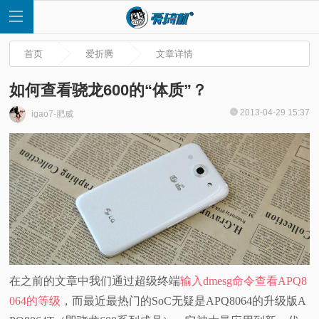
首页
爱折腾
文章详情
如何查看骁龙600的“体质”？
2013-04-29 15:37
igao7-肥威
首
页
快
讯
评
在之前的文章中我们通过超级终端
输入dmesg命令查看APQ8
064的等级
，而最近最热门的SoC无疑是APQ8064的升级版A
测