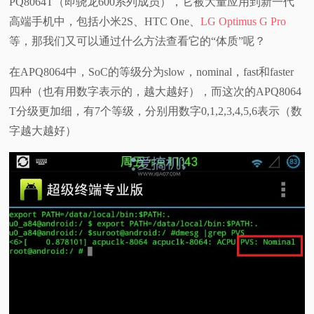
PQ8064T（即骁龙600系列成员），它被大量应用到新一代
高端手机中，包括小米2S、HTC One、
LG Optimus G Pro
视
等，那我们又可以通过什么方法查看它的“体质”呢？
频
在APQ8064中，SoC的等级分为slow，nominal，fast和faster
四种（也有用数字表示的，越大越好），而这次的APQ8064
科
T分级更加细，有7个等级，分别用数字0,1,2,3,4,5,6表示（数
普
字越大越好）
体
验
专
题