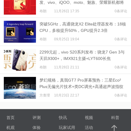
发、vivo、iQOO、moto、魅族、荣耀新机都将
搭载
布朗
11月26日 17:35
0条评论
突破5GHz，高通骁龙X2 Elite处理器发布：18核
CPU，多核提升50%，GPU提升2.3倍
布朗
09月25日 19:04
0条评论
2299元起，vivo S20系列发布：骁龙7 Gen 3与
天玑9300+，IMX921主摄+LYT600长焦
布朗
11月28日 21:11
0条评论
梦幻规格，真我GT7 Pro屏幕预热：三星Eco²
Plus无偏光片技术+类DC调光+高通超声波指纹
方查理
10月23日 22:17
0条评论
首页
评测
快讯
视频
科普
机观
体验
玩家试用
活动