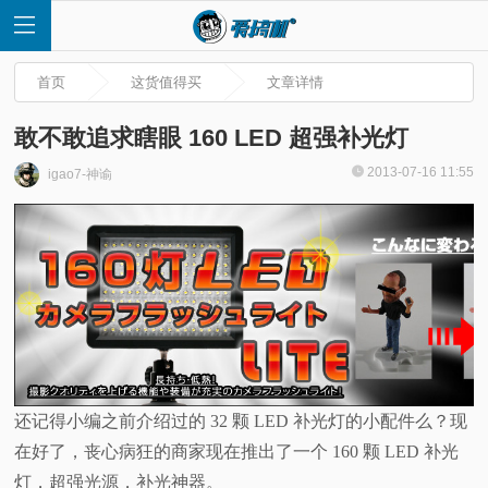
首页
这货值得买
文章详情
敢不敢追求瞎眼 160 LED 超强补光灯
2013-07-16 11:55
igao7-神谕
首
页
快
讯
评
还记得小编之前介绍过的 32 颗 LED 补光灯的小配件么？现
在好了，丧心病狂的商家现在推出了一个 160 颗 LED 补光
测
灯，超强光源，补光神器。