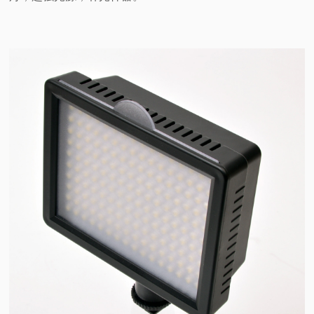
视
频
科
普
体
验
专
题