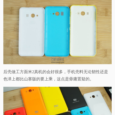
后壳做工方面米2真机的会好很多，手机壳料无论韧性还是
色泽上都比山寨版的要上乘，这点是毋庸置疑的。