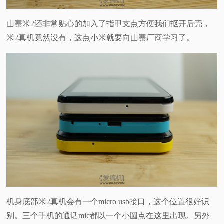
山寨米2还非常贴心的加入了指甲支点方便我们抠开后壳，
米2真机竟然没有，这点小米就要向山寨厂商学习了。
机身底部米2真机会有一个micro usb接口，这个位置很好识
别。三个手机的通话mic都以一个小圆点在这里出现。另外