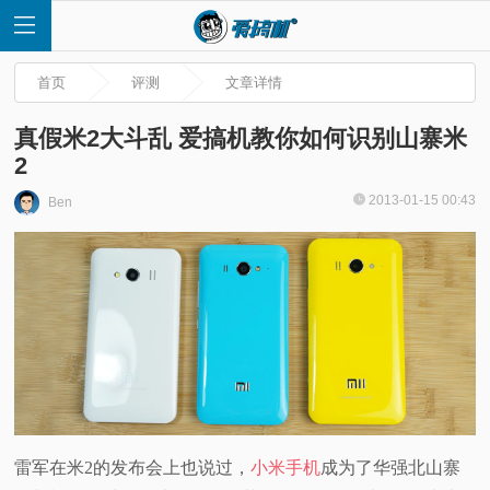
首页
评测
文章详情
真假米2大斗乱 爱搞机教你如何识别山寨米
2
首
2013-01-15 00:43
Ben
页
快
讯
评
雷军在米2的发布会上也说过，
小米手机
成为了华强北山寨
测