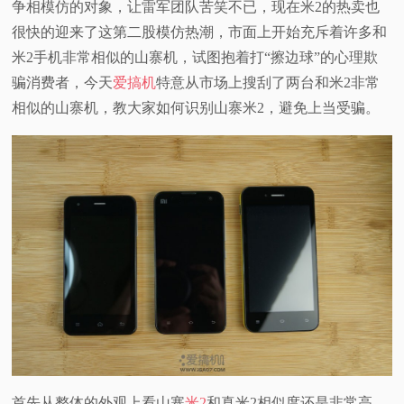
争相模仿的对象，让雷军团队苦笑不已，现在米2的热卖也
视
很快的迎来了这第二股模仿热潮，市面上开始充斥着许多和
米2手机非常相似的山寨机，试图抱着打“擦边球”的心理欺
频
骗消费者，今天
爱搞机
特意从市场上搜刮了两台和米2非常
相似的山寨机，教大家如何识别山寨米2，避免上当受骗。
科
普
体
验
专
题
首先从整体的外观上看山寨
米2
和真米2相似度还是非常高