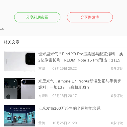
分享到朋友圈
分享到微博
-->
相关文章
也米里米气？Find X9 Pro渲染图与配置爆料：换
2亿像素长焦 | REDMI Note 15 Pro预热：1115
对称双扬
布朗
08月19日 20:22
0条评论
米里米气，iPhone 17 Pro/Air新渲染图与手机壳
爆料 | 一加13 mini真机现身？
方查理
02月18日 20:17
0条评论
云米发布100万起售的全屋智能套系
量衡
10月25日 21:20
0条评论