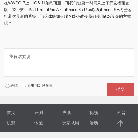
在WWDC17上，iOS 11如约而至，而我们也第一时间刷上了开发者预览
版，12.9英寸iPad Pro、iPad Air、iPhone 6s Plus以及iPhone SE均已运
视
行着这最新的系统，那么体验如何呢？能否改变我们使用iOS设备的方式
呢？
频
科
普
体
表情
同步到新浪微博
验
提交
专
首页
评测
快讯
视频
科普
题
机观
体验
玩家试用
活动