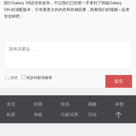
国行Galaxy S8还没有发布，不过我们已经第一手拿到了韩版Galaxy
S8+的顶配版本，它有着更大的内存和存储容量，跟着我们的视频一起来
视
尝尝鲜吧：
频
科
普
体
表情
同步到新浪微博
提交
验
专
首页
评测
快讯
视频
科普
机观
体验
玩家试用
活动
题