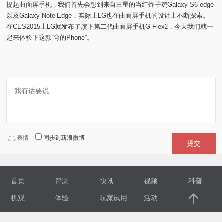
提起曲面屏手机，我们首先会想到来自三星的当红炸子鸡Galaxy S6 edge
以及Galaxy Note Edge，实际上LG也在曲面屏手机的设计上不断探索。
视
在CES2015上LG就发布了旗下第二代曲面屏手机G Flex2，今天我们就一
起来体验下这款“弯的Phone”。
频
科
普
体
表情
同步到新浪微博
验
提交
专
首页
评测
快讯
视频
科普
题
机观
体验
玩家试用
活动