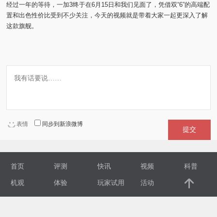
经过一年的等待，一加3终于在6月15日和我们见面了，凭借双“6”的高端配
置和出色性价比受到不少关注，今天的视频就是带着大家一起更深入了解
视
这款旗舰。
频
科
普
体
表情
同步到新浪微博
提交
验
专
首页
评测
快讯
视频
科普
机观
体验
玩家试用
活动
题