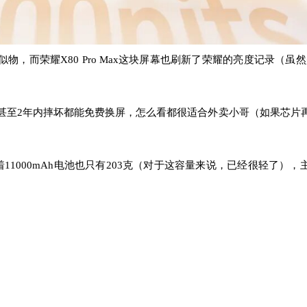
8G类似物，而荣耀X80 Pro Max这块屏幕也刷新了荣耀的亮度记录（虽
甚至2年内摔坏都能免费换屏，怎么看都很适合外卖小哥（如果芯片
11000mAh电池也只有203克（对于这容量来说，已经很轻了），