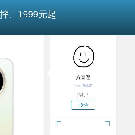
抗摔、1999元起
方查理
平凡的机佬
福利！
+关注