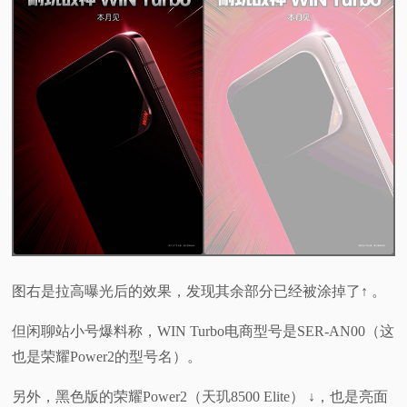
视
频
科
普
体
验
图右是拉高曝光后的效果，发现其余部分已经被涂掉了↑ 。
专
但闲聊站小号爆料称，WIN Turbo电商型号是SER-AN00（这
题
也是荣耀Power2的型号名）。
另外，黑色版的荣耀Power2（天玑8500 Elite） ↓，也是亮面