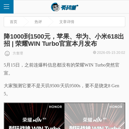
首页
热评
文章详情
降1000到1500元，苹果、华为、小米618出
招 | 荣耀WIN Turbo官宣本月发布
首
2026-05-15 20:02
方查理
5月15日，之前连爆料信息都没有的荣耀WIN Turbo突然官
页
宣。
快
大家预测它要不是天玑9500/天玑9500s，要不是骁龙8 Gen
5。
讯
评
测