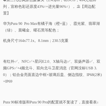
列，宣称色彩还原度43%↑+进光量96%↑）， ⛱️【周边配
置】
华为Pura 90 Pro Max有橘子海（橙+蓝）、霞光紫、翡翠湖
（绿）、晨曦金、曜石黑等配色；
机身尺寸164x77.1x。8.1mm；230.5克重
有红外✅️、NFC✅️+星闪E2.0、X轴马达✅️、双扬声器✅️、双
频GPS✅️+4频北斗、双向北斗卫星消息（官网没标USB 3.
0）；铝合金亮面直边中框+玻璃后盖、侧边指纹、IP68(2米)
+IP69
Pura 90标准版和Pura 90 Pro的配置就不复读了，直接看表↓