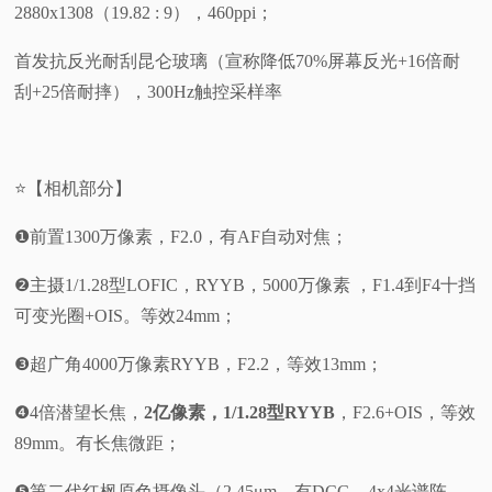
2880x1308（19.82 : 9），460ppi；
首发抗反光耐刮昆仑玻璃（宣称降低70%屏幕反光+16倍耐
刮+25倍耐摔），300Hz触控采样率
⭐【相机部分】
❶前置1300万像素，F2.0，有AF自动对焦；
❷主摄1/1.28型LOFIC，RYYB，5000万像素 ，F1.4到F4十挡
可变光圈+OIS。等效24mm；
❸超广角4000万像素RYYB，F2.2，等效13mm；
❹4倍潜望长焦，
2亿像素，1/1.28型RYYB
，F2.6+OIS，等效
89mm。有长焦微距；
❺第二代红枫原色摄像头（2.45μm，有DCG，4x4光谱阵