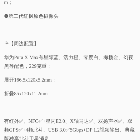
m；
❺第二代红枫原色摄像头
⛱️【周边配置】
华为Pura X Max有星际蓝、活力橙、零度白、橄榄金、幻夜
黑等配色，229克重；
展开166.5x120x5.2mm；
折叠85x120x11.2mm；
有红外✅️、NFC✅️+星闪E2.0、X轴马达✅️、双扬声器✅️、双
频GPS✅️+4频北斗、USB 3.0✅️5Gbps+DP 1.2视频输出、典藏
版独享北斗卫星消息。