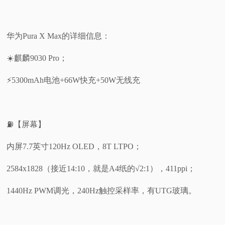
华为Pura X Max的详细信息：
☀️麒麟9030 Pro；
⚡5300mAh电池+66W快充+50W无线充
⛽【屏幕】
内屏7.7英寸120Hz OLED，8T LTPO；
2584x1828（接近14:10，就是A4纸的√2:1），411ppi；
1440Hz PWM调光，240Hz触控采样率，有UTG玻璃。