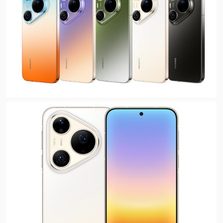
视
频
科
普
体
验
专
题