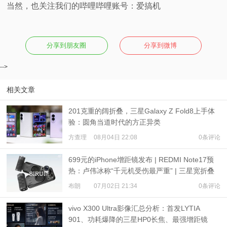
当然，也关注我们的哔哩哔哩账号：爱搞机
分享到朋友圈
分享到微博
-->
相关文章
201克重的阔折叠，三星Galaxy Z Fold8上手体
验：圆角当道时代的方正异类
方查理
08月04日 22:08
0条评论
699元的iPhone增距镜发布 | REDMI Note17预
热：卢伟冰称“千元机受伤最严重” | 三星宽折叠
或7月22日发布
布朗
07月02日 21:34
0条评论
vivo X300 Ultra影像汇总分析：首发LYTIA
901、功耗爆降的三星HP0长焦、最强增距镜