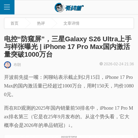
首页
热评
文章详情
电控“防窥屏”，三星Galaxy S26 Ultra上手
与样张曝光 | iPhone 17 Pro Max国内激活
量突破1000万台
首
2026-02-24 21:36
布朗
页
开波前先提一嘴：闲聊站表示截止到2月15日，iPhone 17 Pro
Max的国内激活量已经超过1000万台，用时150天，均价1080
快
0元。
讯
而在RD观测的2025年国内销量前50排名中，iPhone 17 Pro M
ax排名第三（它是在25年9月发布的。从这个势头看，它大
评
概率会是2026年的单品销冠）↓。
测