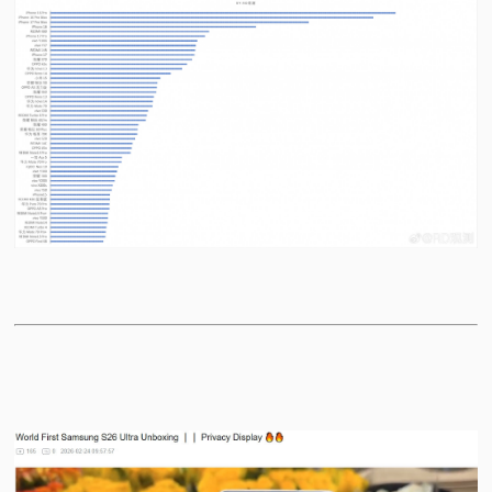
视
频
科
普
体
验
专
题