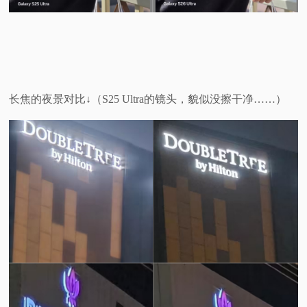
长焦的夜景对比↓（S25 Ultra的镜头，貌似没擦干净……）