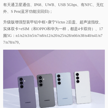
有天通卫星通信、IP68、UWB、USB 5Gbps、有NFC、无红
外、S Pen(蓝牙功能没回归)；
升级版增强型装甲铝中框+康宁Victus 2后盖、超声波指纹、
实体双卡+eSIM（和OPPO和华为一样，都是4卡双待）、17
频5G：n1/n2/n3/n5/n7/n8/n12/n20/n25/n28/n66/n38/n40/n41/n7
7/n78/n79。