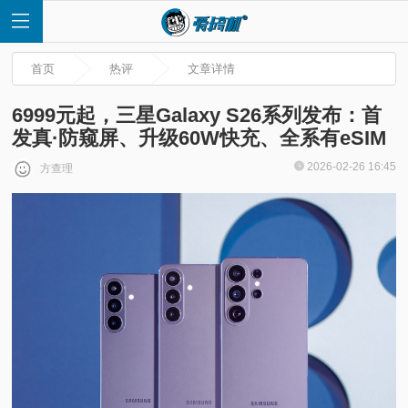
首页
热评
文章详情
6999元起，三星Galaxy S26系列发布：首
发真·防窥屏、升级60W快充、全系有eSIM
首
2026-02-26 16:45
方查理
页
快
讯
评
测