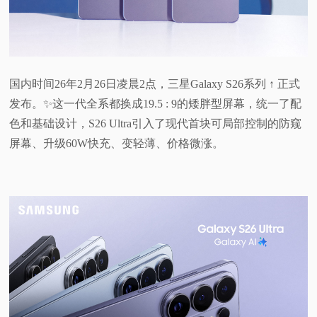
视
频
国内时间26年2月26日凌晨2点，三星Galaxy S26系列 ↑ 正式
科
发布。✨这一代全系都换成19.5 : 9的矮胖型屏幕，统一了配
色和基础设计，S26 Ultra引入了现代首块可局部控制的防窥
普
屏幕、升级60W快充、变轻薄、价格微涨。
体
验
专
题