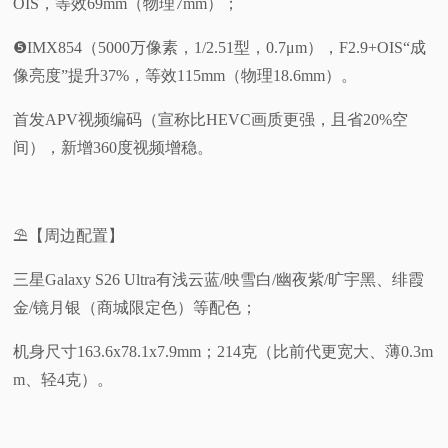
OIS，等效69mm（物理7mm）；
❺IMX854（5000万像素，1/2.51型，0.7μm），F2.9+OIS“成
像亮度”提升37%，等效115mm（物理18.6mm）。
首发APV视频编码（宣称比HEVC画质更强，且省20%空
间），新增360度视频增稳。
⛱️【周边配置】
三星Galaxy S26 Ultra有浅云蓝/映雪白/幽夜紫/旷宇黑、绯霞
金/镜月银（商城限定色）等配色；
机身尺寸163.6x78.1x7.9mm；214克（比前代更宽大、薄0.3m
m、轻4克）。