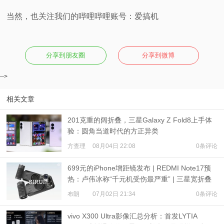
当然，也关注我们的哔哩哔哩账号：爱搞机
分享到朋友圈
分享到微博
-->
相关文章
201克重的阔折叠，三星Galaxy Z Fold8上手体
验：圆角当道时代的方正异类
方查理
08月04日 22:08
0条评论
699元的iPhone增距镜发布 | REDMI Note17预
热：卢伟冰称“千元机受伤最严重” | 三星宽折叠
或7月22日发布
布朗
07月02日 21:34
0条评论
vivo X300 Ultra影像汇总分析：首发LYTIA